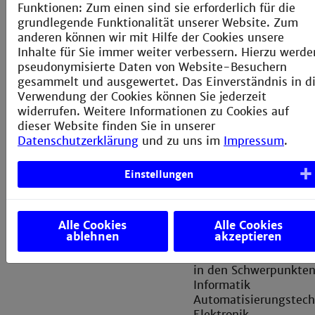
Unterrichtssprachen
Deutsch, einzelne
Funktionen: Zum einen sind sie erforderlich für die
Module in Englisch
grundlegende Funktionalität unserer Website. Zum
anderen können wir mit Hilfe der Cookies unsere
Inhalte für Sie immer weiter verbessern. Hierzu werde
Leistungspunkte
211 ECTS
pseudonymisierte Daten von Website-Besuchern
gesammelt und ausgewertet. Das Einverständnis in d
Studienbeginn
Wintersemester
Verwendung der Cookies können Sie jederzeit
widerrufen. Weitere Informationen zu Cookies auf
Besonderheiten
Studiengang in
dieser Website finden Sie in unserer
Kooperation mit den
Datenschutzerklärung
und zu uns im
Impressum
.
Fakultäten:
Informatik (I)
Einstellungen
Informationstechnik (
Elektrotechnik (E)
Maschinenbau (M)
Alle Cookies
Alle Cookies
ablehnen
akzeptieren
Vertiefungsmöglichkeiten
Vertiefung im Rah
von Wahlpflichtmodu
in den Schwerpunkten
Informatik
Automatisierungstech
Elektronik