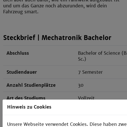
und um das Ganze noch abzurunden, wird dein
Fahrzeug smart.
Steckbrief | Mechatronik Bachelor
Abschluss
Bachelor of Science (B
Sc.)
Studiendauer
7 Semester
Anzahl Studienplätze
30
Art des Studiums
Vollzeit
Hinweis zu Cookies
Ausrichtung
praxis- und
anwendungsorientiert
Unsere Webseite verwendet Cookies. Diese haben zwe