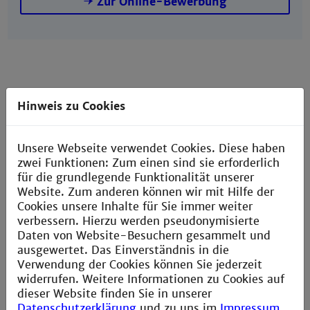
Zur Online-Bewerbung
Hinweis zu Cookies
Schnuppervorlesung
Unsere Webseite verwendet Cookies. Diese haben
zwei Funktionen: Zum einen sind sie erforderlich
Bei uns bekommst du einen echten, hautnahen
für die grundlegende Funktionalität unserer
Einblick in unsere Studiengänge und den
Website. Zum anderen können wir mit Hilfe der
Hochschulalltag! Unser Schnupperstudium richtet
Cookies unsere Inhalte für Sie immer weiter
sich an Schülerinnen und Schüler der Oberstufe
verbessern. Hierzu werden pseudonymisierte
und Studieninteressierte. Wende dich bitte an
Daten von Website-Besuchern gesammelt und
die Studiengangleiter und vereinbare einen
ausgewertet. Das Einverständnis in die
Termin.
Verwendung der Cookies können Sie jederzeit
widerrufen. Weitere Informationen zu Cookies auf
dieser Website finden Sie in unserer
Studiengangleiter
Datenschutzerklärung
und zu uns im
Impressum
.