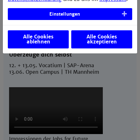
Einstellungen
Alle Cookies
Alle Cookies
ablehnen
akzeptieren
Überzeuge dich selbst
12. + 13.05. Vocatium | SAP-Arena
13.06. Open Campus | TH Mannheim
Impressionen der Jobs for Future